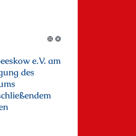
Beeskow e.V. am
igung des
eums
schließendem
en