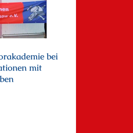
rakademie bei
tionen mit
aben