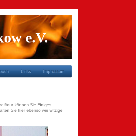
kow e.V.
buch
Links
Impressum
treiftour können Sie Einiges
alten Sie hier ebenso wie witzige