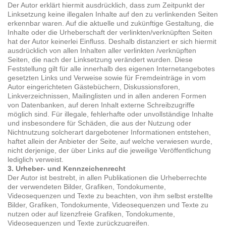
Der Autor erklärt hiermit ausdrücklich, dass zum Zeitpunkt der
Linksetzung keine illegalen Inhalte auf den zu verlinkenden Seiten
erkennbar waren. Auf die aktuelle und zukünftige Gestaltung, die
Inhalte oder die Urheberschaft der verlinkten/verknüpften Seiten
hat der Autor keinerlei Einfluss. Deshalb distanziert er sich hiermit
ausdrücklich von allen Inhalten aller verlinkten /verknüpften
Seiten, die nach der Linksetzung verändert wurden. Diese
Feststellung gilt für alle innerhalb des eigenen Internetangebotes
gesetzten Links und Verweise sowie für Fremdeinträge in vom
Autor eingerichteten Gästebüchern, Diskussionsforen,
Linkverzeichnissen, Mailinglisten und in allen anderen Formen
von Datenbanken, auf deren Inhalt externe Schreibzugriffe
möglich sind. Für illegale, fehlerhafte oder unvollständige Inhalte
und insbesondere für Schäden, die aus der Nutzung oder
Nichtnutzung solcherart dargebotener Informationen entstehen,
haftet allein der Anbieter der Seite, auf welche verwiesen wurde,
nicht derjenige, der über Links auf die jeweilige Veröffentlichung
lediglich verweist.
3. Urheber- und Kennzeichenrecht
Der Autor ist bestrebt, in allen Publikationen die Urheberrechte
der verwendeten Bilder, Grafiken, Tondokumente,
Videosequenzen und Texte zu beachten, von ihm selbst erstellte
Bilder, Grafiken, Tondokumente, Videosequenzen und Texte zu
nutzen oder auf lizenzfreie Grafiken, Tondokumente,
Videosequenzen und Texte zurückzugreifen.